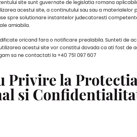
ezentului site sunt guvernate de legislatia romana aplicabil
lizarea acestui site, a continutului sau sau a materialelor
se spre solutionare instantelor judecatoresti competente 
ale amiabila.
modificate oricand fara o notificare prealabila. Sunteti de a
 utilizarea acestui site vor constitui dovada ca ati fost de
rugam sa ne contactati la +40 751 097 607
u Privire la Protecti
l si Confidentialita