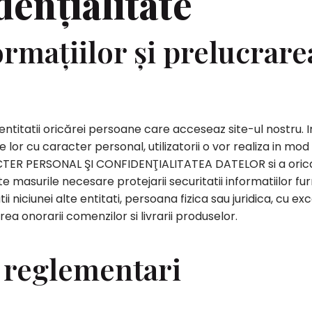
dențialitate
ormațiilor și prelucrare
tatii oricărei persoane care acceseaz site-ul nostru. In m
le lor cu caracter personal, utilizatorii o vor realiza in m
ER PERSONAL ŞI CONFIDENŢIALITATEA DATELOR si a oricar
 masurile necesare protejarii securitatii informatiilor fu
 niciunei alte entitati, persoana fizica sau juridica, cu exce
a onorarii comenzilor si livrarii produselor.
i reglementari