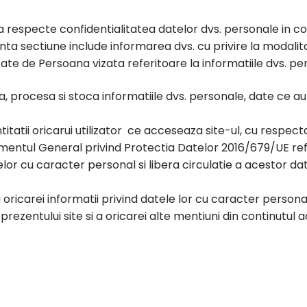
respecte confidentialitatea datelor dvs. personale in co
enta sectiune include informarea dvs. cu privire la modali
itate de Persoana vizata referitoare la informatiile dvs. p
a, procesa si stoca informatiile dvs. personale, date ce a
tatii oricarui utilizator ce acceseaza site-ul, cu respect
mentul General privind Protectia Datelor 2016/679/UE refe
lor cu caracter personal si libera circulatie a acestor dat
a oricarei informatii privind datele lor cu caracter personal, 
rezentului site si a oricarei alte mentiuni din continutul a