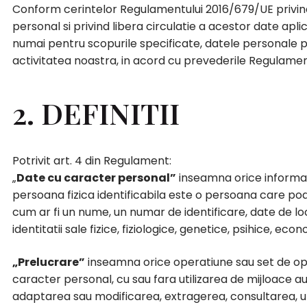
Conform cerintelor Regulamentului 2016/679/UE privind
personal si privind libera circulatie a acestor date apli
numai pentru scopurile specificate, datele personale pe c
activitatea noastra, in acord cu prevederile Regulament
2. DEFINITII
Potrivit art. 4 din Regulament:
„
Date cu caracter personal”
inseamna orice informatii
persoana fizica identificabila este o persoana care poate 
cum ar fi un nume, un numar de identificare, date de loc
identitatii sale fizice, fiziologice, genetice, psihice, eco
„Prelucrare”
inseamna orice operatiune sau set de ope
caracter personal, cu sau fara utilizarea de mijloace a
adaptarea sau modificarea, extragerea, consultarea, uti