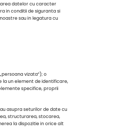
rarea datelor cu caracter
a in conditii de siguranta si
r noastre sau in legatura cu
(„persoana vizata”); o
re la un element de identificare,
elemente specifice, proprii
au asupra seturilor de date cu
rea, structurarea, stocarea,
ea la dispozitie in orice alt