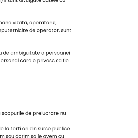
 ii sunt divulgate datele cu
oana vizata, operatorul,
mputernicite de operator, sunt
ita de ambiguitate a persoanei
ersonal care o privesc sa fie
a scopurile de prelucrare nu
la terti ori din surse publice
 avem sau dorim sa le avem cu