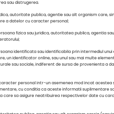
rea sau distrugerea.
dica, autoritate publica, agentie sau alt organism care, s
are a datelor cu caracter personal;
oana fizica sau juridica, autoritatea publica, agentia sa
ratorului;
oana identificata sau identificabila prin intermediul unui
re, un identificator online, sau unul sau mai multe elemente
culturale sau sociale, indiferent de sursa de provenienta a
aracter personal intr-un asemenea mod incat acestea sa 
imentare, cu conditia ca aceste informatii suplimentare sa
ca care sa asigure neatribuirea respectivelor date cu ca