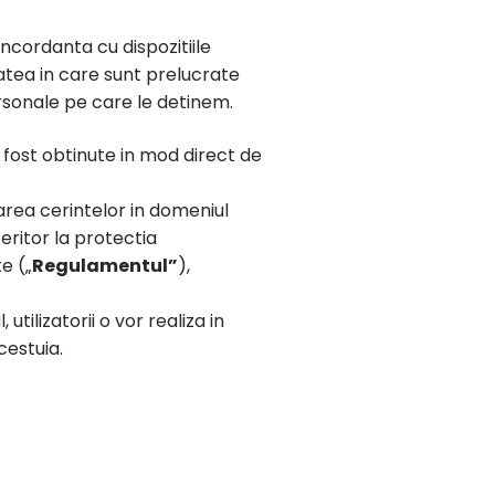
ncordanta cu dispozitiile
tatea in care sunt prelucrate
ersonale pe care le detinem.
u fost obtinute in mod direct de
area cerintelor in domeniul
ritor la protectia
e („
Regulamentul”
),
utilizatorii o vor realiza in
cestuia.