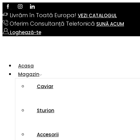
Livrăm în Toată Europa!
VEZI CATALOGUL
Oferim Consultanță Telefonică
SUNĂ ACUM
Loghează-te
Acasa
Magazin
Caviar
Sturion
Accesorii