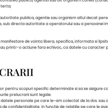
toritatea publica, agentia sau alt organism careia (caruia)
terta;
 autoritate publica, agentie sau organism altul decat pers
 sub directa autoritate a operatorului sau a persoanei i
manifestare de vointa libera, specifica, informata si lips
au printr-o actiune fara echivoc, ca datele cu caracter p
CRARII
or pentru scopuri specific determinate si sa se asigure c
ile prelucrarii sunt legale.
 datele personale pe care le-am colectat de la dvs. sau de 
ica de confidentialitate. In functie de relatiile pe care le