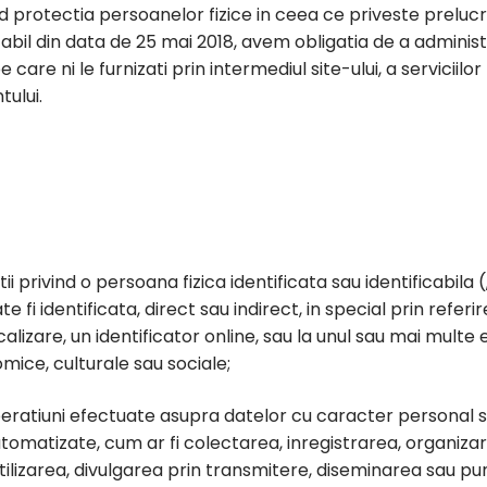
 protectia persoanelor fizice in ceea ce priveste preluc
cabil din data de 25 mai 2018, avem obligatia de a administr
are ni le furnizati prin intermediul site-ului, a serviciilo
ului.
 privind o persoana fizica identificata sau identificabila 
fi identificata, direct sau indirect, in special prin referi
alizare, un identificator online, sau la unul sau mai multe 
nomice, culturale sau sociale;
ratiuni efectuate asupra datelor cu caracter personal s
utomatizate, cum ar fi colectarea, inregistrarea, organiza
lizarea, divulgarea prin transmitere, diseminarea sau puner