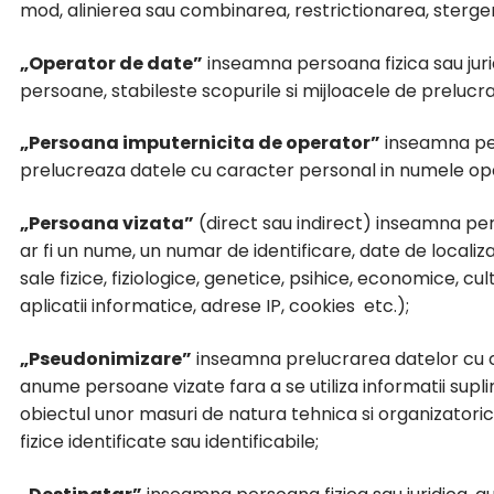
mod, alinierea sau combinarea, restrictionarea, sterge
„Operator de date”
inseamna persoana fizica sau juri
persoane, stabileste scopurile si mijloacele de prelucr
„Persoana imputernicita de operator”
inseamna pers
prelucreaza datele cu caracter personal in numele ope
„Persoana vizata”
(direct sau indirect) inseamna pers
ar fi un nume, un numar de identificare, date de localiza
sale fizice, fiziologice, genetice, psihice, economice, 
aplicatii informatice, adrese IP, cookies etc.);
„Pseudonimizare”
inseamna prelucrarea datelor cu c
anume persoane vizate fara a se utiliza informatii supl
obiectul unor masuri de natura tehnica si organizatori
fizice identificate sau identificabile;