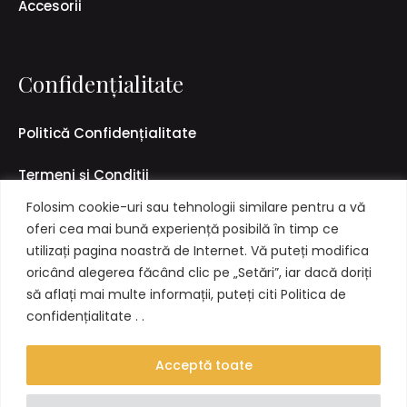
Accesorii
Confidențialitate
Politică Confidențialitate
Termeni și Condiții
Folosim cookie-uri sau tehnologii similare pentru a vă
Politică Livrare & Retur
oferi cea mai bună experiență posibilă în timp ce
utilizați pagina noastră de Internet. Vă puteți modifica
oricând alegerea făcând clic pe „Setări”, iar dacă doriți
să aflați mai multe informații, puteți citi Politica de
confidențialitate . .
Acceptă toate
Copyright 2022 Gavella
0
0