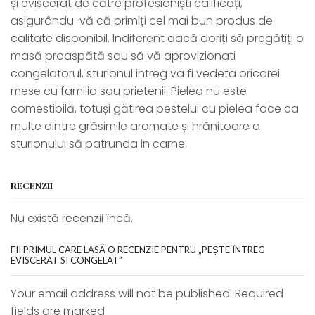
și eviscerat de către profesioniști calificați,
asigurându-vă că primiți cel mai bun produs de
calitate disponibil. Indiferent dacă doriți să pregătiți o
masă proaspătă sau să vă aprovizionati
congelatorul, sturionul intreg va fi vedeta oricarei
mese cu familia sau prietenii. Pielea nu este
comestibilă, totuși gătirea pestelui cu pielea face ca
multe dintre grăsimile aromate și hrănitoare a
sturionului să patrunda in carne.
RECENZII
Nu există recenzii încă.
FII PRIMUL CARE LASĂ O RECENZIE PENTRU „PEȘTE ÎNTREG
EVISCERAT SI CONGELAT”
Your email address will not be published. Required
fields are marked