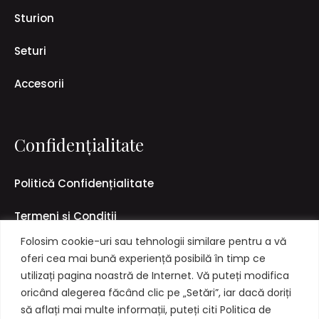
Sturion
Seturi
Accesorii
Confidențialitate
Politică Confidențialitate
Termeni și Condiții
Folosim cookie-uri sau tehnologii similare pentru a vă
Politică Livrare & Retur
oferi cea mai bună experiență posibilă în timp ce
utilizați pagina noastră de Internet. Vă puteți modifica
oricând alegerea făcând clic pe „Setări”, iar dacă doriți
să aflați mai multe informații, puteți citi Politica de