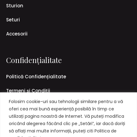
Sturion
Seturi
Accesorii
Confidențialitate
Politică Confidențialitate
Termeni și Condiții
Folosim cookie-uri sau tehnologii similare pentru a vă
Politică Livrare & Retur
oferi cea mai bună experiență posibilă în timp ce
utilizați pagina noastră de Internet. Vă puteți modifica
oricând alegerea făcând clic pe „Setări”, iar dacă doriți
să aflați mai multe informații, puteți citi Politica de