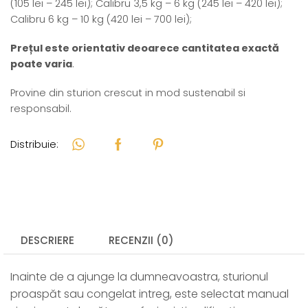
(105 lei – 245 lei); Calibru 3,5 kg – 6 kg (245 lei – 420 lei);
Calibru 6 kg – 10 kg (420 lei – 700 lei);
Prețul este orientativ deoarece cantitatea exactă
poate varia
.
Provine din sturion crescut in mod sustenabil si
responsabil.
Distribuie:
DESCRIERE
RECENZII (0)
Inainte de a ajunge la dumneavoastra, sturionul
proaspăt sau congelat intreg, este selectat manual