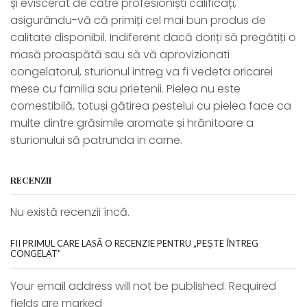
și eviscerat de către profesioniști calificați,
asigurându-vă că primiți cel mai bun produs de
calitate disponibil. Indiferent dacă doriți să pregătiți o
masă proaspătă sau să vă aprovizionati
congelatorul, sturionul intreg va fi vedeta oricarei
mese cu familia sau prietenii. Pielea nu este
comestibilă, totuși gătirea pestelui cu pielea face ca
multe dintre grăsimile aromate și hrănitoare a
sturionului să patrunda in carne.
RECENZII
Nu există recenzii încă.
FII PRIMUL CARE LASĂ O RECENZIE PENTRU „PEȘTE ÎNTREG
CONGELAT”
Your email address will not be published. Required
fields are marked